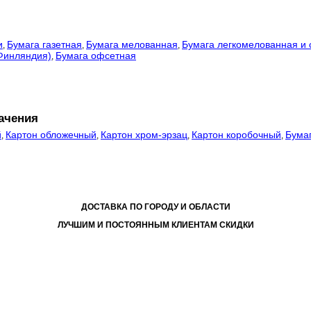
и
Бумага газетная
Бумага мелованная
Бумага легкомелованная и 
,
,
,
 Финляндия)
Бумага офсетная
,
начения
й
Картон обложечный
Картон хром-эрзац
Картон коробочный
Бума
,
,
,
,
ДОСТАВКА ПО ГОРОДУ И ОБЛАСТИ
ЛУЧШИМ И ПОСТОЯННЫМ КЛИЕНТАМ СКИДКИ