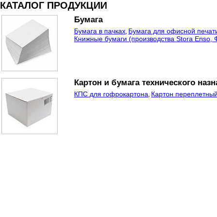
КАТАЛОГ ПРОДУКЦИИ
Бумага
Бумага в пачках
Бумага для офисной печат
,
Книжные бумаги (производства Stora Enso,
Картон и бумага технического наз
КПС для гофрокартона
Картон переплетны
,