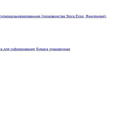
суперкаландрированная (производства Stora Enso, Финляндия)
,
га для гофрирования
Бумага упаковочная
,