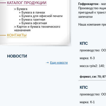
КАТАЛОГ ПРОДУКЦИИ
Гофрокартон
- ма
Производство ящико
»
Бумага
»
Бумага в пачках
пригодный к транс
»
Бумага для офисной печати
запечатки
»
Бумага газетная
»
Бумага офсетная
Наша компания пре
»
Картон и бумага технического
назначения
КОНТАКТЫ
КПС
производство: ОО
НОВОСТИ
марка: К-3
Еще новости
масса гр/м2: 140; 
формат, см: 70; 87
КПС
производство: ОО
марка: К-1