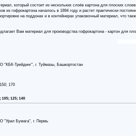
териал, который состоит из нескольких слоёв картона для плоских слое
в из гофрокартона началось в 1894 году и растет практически постоянно
портировке на поддонах и в контейнерах упаковочный материал, что так
длагает Вам материал для производства гофрокартона - картон для пло
О "КБК-Трейдинг", г. Туймазы, Башкортостан
150; 170
; 105; 125; 140
О "Урал Бумага", г. Пермь