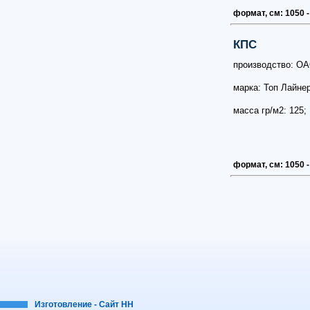
формат, см: 1050 -
КПС
производство: ОА
марка: Топ Лайне
масса гр/м2: 125;
формат, см: 1050 -
Изготовление - Сайт НН