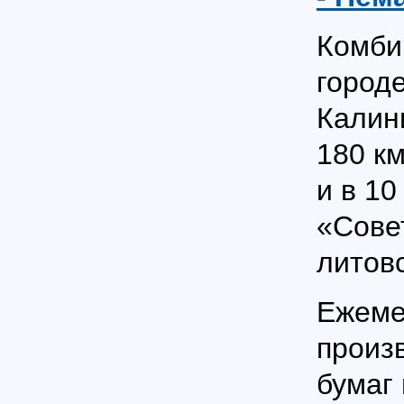
Комби
город
Калин
180 км
и в 10
«Сове
литовс
Ежеме
произв
бумаг