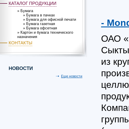
КАТАЛОГ ПРОДУКЦИИ
»
Бумага
»
Бумага в пачках
»
Бумага для офисной печати
- Mon
»
Бумага газетная
»
Бумага офсетная
»
Картон и бумага технического
ОАО «
назначения
КОНТАКТЫ
Сыкты
из кр
НОВОСТИ
произ
Еще новости
целлю
продук
Компа
групп