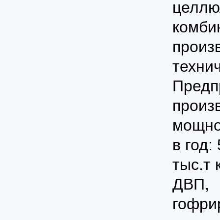
целлю
комби
произ
технич
Предп
произ
мощно
в год:
тыс.т 
ДВП, 
гофри