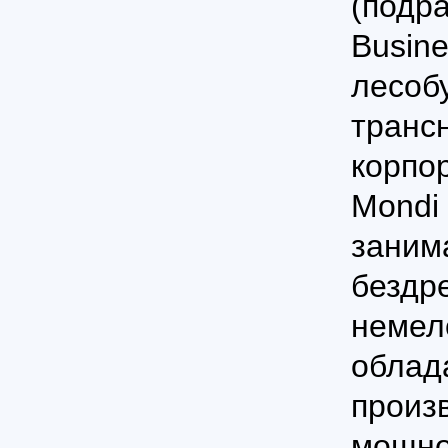
(подр
Busine
лесоб
транс
корпор
Mondi 
заним
бездр
немел
облад
произ
мощно