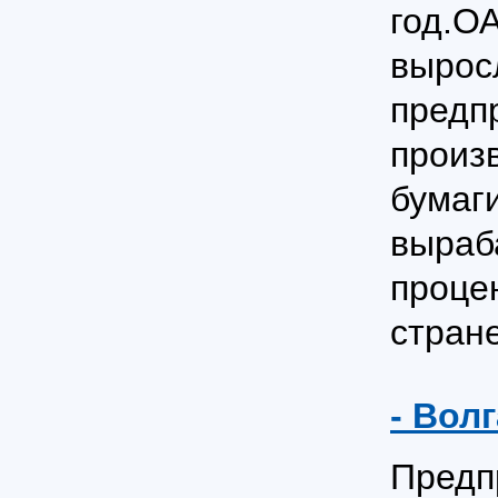
год.О
вырос
предп
произ
бумаги
выраб
проце
стране
- Волг
Предп