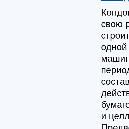
Кондо
свою 
строи
одной
машин
период
соста
дейст
бумаг
и цел
Предв