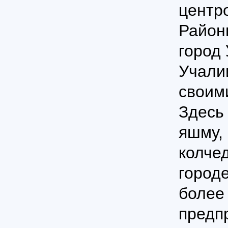
центр
Район
город
Учали
своим
Здесь
яшму,
колчед
город
более
предп