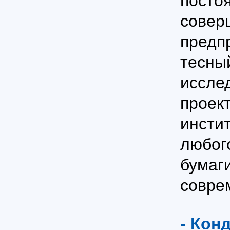
посто
совер
предп
тесный
иссле
проек
инсти
любог
бумаг
совре
- Кон