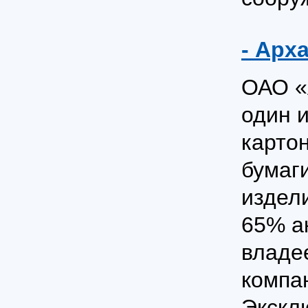
- Арх
ОАО «
один 
карто
бумаг
издел
65% а
владе
компан
Экскл