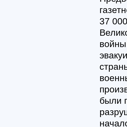
газет
37 000
Велик
войны
эваку
страны
военн
произ
были 
разру
начал