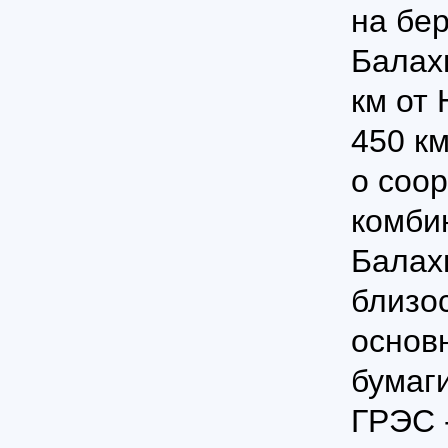
на бер
Балах
км от 
450 к
о соо
комби
Балах
близос
основ
бумаг
ГРЭС 