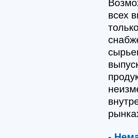
Возмо
всех 
только
снабж
сырье
выпус
проду
неизм
внутр
рынка
- Нем