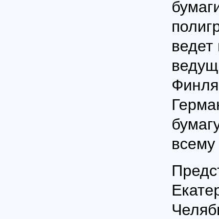
бумаг
полиг
ведет
ведущ
Финля
Герма
бумаг
всему
Предс
Екате
Челяб