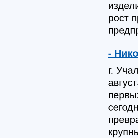
издел
рост 
предп
- Ник
г. Уч
август
первых
сегод
превра
крупн