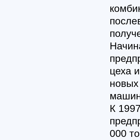
комби
после
получе
Начина
предп
цеха 
новых
машин
К 199
предп
000 то