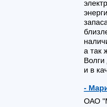
элект
энерг
запас
близл
налич
а так 
Волги
и в ка
- Мар
ОАО "