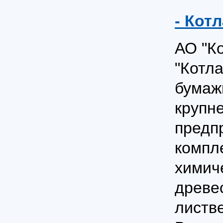
- Кот
АО "Ко
"Котл
бумаж
крупн
предп
компл
химич
древе
листв