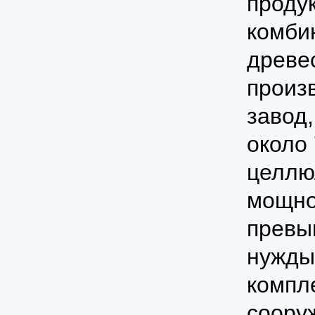
продук
комби
древе
произ
завод
около
целлю
мощно
превы
нужды
компл
соору