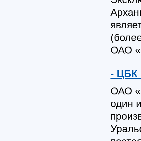
Архан
являе
(боле
ОАО «
- ЦБК
ОАО «
один 
произ
Ураль