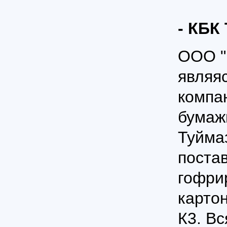
- КБК
ООО "
являя
компа
бумажн
Туйма
поста
гофри
карто
К3. Вс