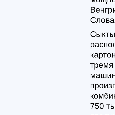
Венгр
Слова
Сыкты
распо
карто
тремя
машин
произ
комби
750 ты