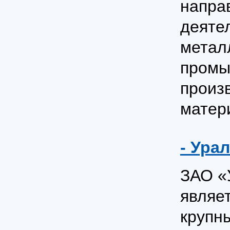
напра
деяте
метал
пром
произ
матер
- Ура
ЗАО «
являе
крупн